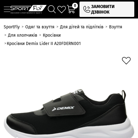
0
ЗАМОВИТИ
ДЗВІНОК
SportFly
Одяг та взуття
Для дітей та підлітків
Взуття
Для хлопчиків
Кросівки
Кросівки Demix Lider II A20FDERN001