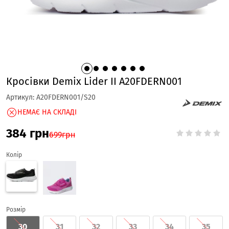
Кросівки Demix Lider II A20FDERN001
Артикул:
A20FDERN001/S20
НЕМАЄ НА СКЛАДІ
384
грн
699
грн
Колір
Розмір
30
31
32
33
34
35