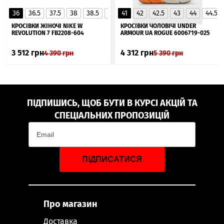
36
36.5
37.5
38
38.5
39
41
40
42
40.5
42.5
41
43
44
44.5
▲
КРОСІВКИ ЖІНОЧІ NIKE W
КРОСІВКИ ЧОЛОВІЧІ UNDER
REVOLUTION 7 FB2208-604
ARMOUR UA ROGUE 6006719-025
3 512
грн
4 312
грн
4 390
грн
5 390
грн
ПІДПИШИСЬ, ЩОБ БУТИ В КУРСІ АКЦІЙ ТА
СПЕЦІАЛЬНИХ ПРОПОЗИЦІЙ
ПІДПИСАТИСЯ
Про магазин
Доставка