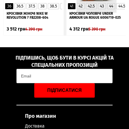
36
36.5
37.5
38
38.5
39
41
40
42
40.5
42.5
41
43
44
44.5
▲
КРОСІВКИ ЖІНОЧІ NIKE W
КРОСІВКИ ЧОЛОВІЧІ UNDER
REVOLUTION 7 FB2208-604
ARMOUR UA ROGUE 6006719-025
3 512
грн
4 312
грн
4 390
грн
5 390
грн
ПІДПИШИСЬ, ЩОБ БУТИ В КУРСІ АКЦІЙ ТА
СПЕЦІАЛЬНИХ ПРОПОЗИЦІЙ
ПІДПИСАТИСЯ
Про магазин
Доставка