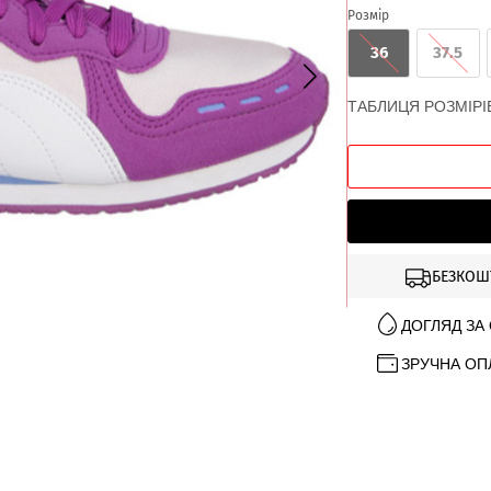
Розмір
36
37.5
ТАБЛИЦЯ РОЗМІРІ
БЕЗКОШ
ДОГЛЯД ЗА
ЗРУЧНА ОП