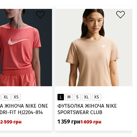
XL
XS
L
M
S
XL
XS
А ЖІНОЧА NIKE ONE
ФУТБОЛКА ЖІНОЧА NIKE
SWOOSH DRI-FIT HJ2204-814
SPORTSWEAR CLUB
ESSENTIALS DX7902-286
н
1 359
грн
2 599
грн
1 699
грн