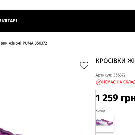
МІЛІТАРІ
івки жіночі PUMA 356372
КРОСІВКИ ЖІ
Артикул:
356372
НЕМАЄ НА СКЛАД
1 259
гр
Колір