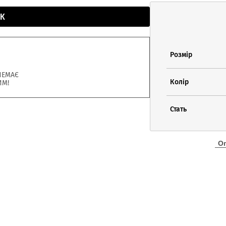
К
Розмір
НЕМАЄ
Колір
ИМ!
Стать
О