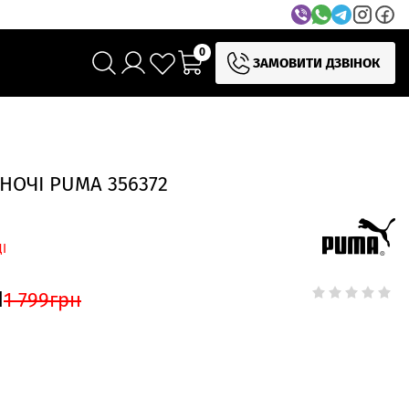
0
ЗАМОВИТИ ДЗВІНОК
НОЧІ PUMA 356372
І
н
1 799
грн