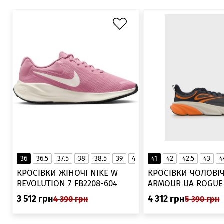
36
36.5
37.5
38
38.5
39
40
40.5
41
42
41
42.5
43
4
▲
КРОСІВКИ ЖІНОЧІ NIKE W
КРОСІВКИ ЧОЛОВІЧ
REVOLUTION 7 FB2208-604
ARMOUR UA ROGUE 6006719
025
3 512
грн
4 312
грн
4 390
грн
5 390
грн