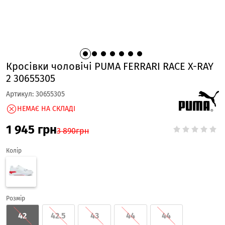
Кросівки чоловічі PUMA FERRARI RACE X-RAY
2 30655305
Артикул:
30655305
НЕМАЄ НА СКЛАДІ
1 945
грн
3 890
грн
Колір
Розмір
42
42.5
43
44
44