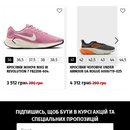
36
36.5
37.5
38
38.5
39
41
40
42
40.5
42.5
41
43
44
44.5
▲
КРОСІВКИ ЖІНОЧІ NIKE W
КРОСІВКИ ЧОЛОВІЧІ UNDER
REVOLUTION 7 FB2208-604
ARMOUR UA ROGUE 6006719-025
3 512
грн
4 312
грн
4 390
грн
5 390
грн
ПІДПИШИСЬ, ЩОБ БУТИ В КУРСІ АКЦІЙ ТА
СПЕЦІАЛЬНИХ ПРОПОЗИЦІЙ