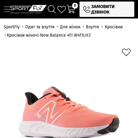
0
ЗАМОВИТИ
ДЗВІНОК
SportFly
Одяг та взуття
Для жінок
Взуття
Кросівки
Кросівки жіночі New Balance 411 W411LH3