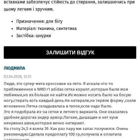
вставками забезпечує стійкість до стирання, залишаючись при
цьому легким і зручним.
Призначення:
для бігу
Матеріал:
тканина, синтетика
Застібка:
шнурки
ЗАЛИШИТИ ВІДГУК
ЛЮДМИЛА
03.04.2026, 12:31
Люди, это супер-мега кроссовки на лето. Я искала что-то
приближенное к NMD r1 adidas сетка коралл ,которые были мои
любимые,но их больше не найти.Их можно носить было на босую
ногу,стирать хоть каждый день.Не натирали,не теряли форму ,сохли
мгновенно.Пятка складывалась в тапок,если надо было.
Это я подобрала из-за сетки и летнего варианта. Они оказались
удобнее дорогих андер армор.Легкие, дышащие и нет кучи
ненужных швов,которые вечно натирают.
На стопу 24,5 я взяла 39. Как раз пару мм запас получился. Очень
рекомендую.Сделала предоплату 100 гр,получила и оплатила
наложенным.