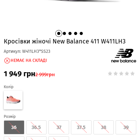
Кросівки жіночі New Balance 411 W411LH3
Артикул:
W411LH3*SS23
НЕМАЄ НА СКЛАДІ
1 949
грн
2 999
грн
Колір
Розмір
36
36.5
37
37.5
38
39