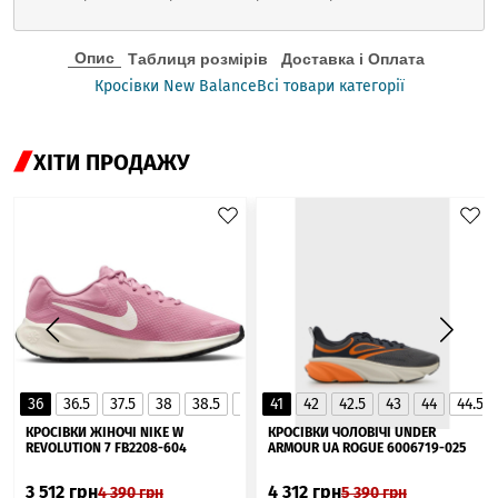
Опис
Таблиця розмірів
Доставка і Оплата
Кросівки New Balance
Всі товари категорії
ХІТИ ПРОДАЖУ
36
36.5
37.5
38
38.5
39
41
40
42
40.5
42.5
41
43
44
44.5
▲
КРОСІВКИ ЖІНОЧІ NIKE W
КРОСІВКИ ЧОЛОВІЧІ UNDER
REVOLUTION 7 FB2208-604
ARMOUR UA ROGUE 6006719-025
3 512
грн
4 312
грн
4 390
грн
5 390
грн