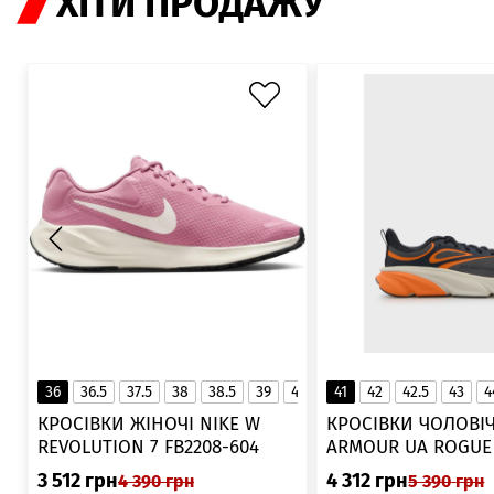
ХІТИ ПРОДАЖУ
36
36.5
37.5
38
38.5
39
40
40.5
41
42
41
42.5
43
4
▲
КРОСІВКИ ЖІНОЧІ NIKE W
КРОСІВКИ ЧОЛОВІЧ
REVOLUTION 7 FB2208-604
ARMOUR UA ROGUE 6006719
025
3 512
грн
4 312
грн
4 390
грн
5 390
грн