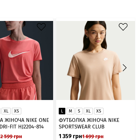
XL
XS
L
M
S
XL
XS
А ЖІНОЧА NIKE ONE
ФУТБОЛКА ЖІНОЧА NIKE
SWOOSH DRI-FIT HJ2204-814
SPORTSWEAR CLUB
ESSENTIALS DX7902-286
н
1 359
грн
2 599
грн
1 699
грн