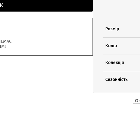
К
Розмір
НЕМАЄ
Колір
ИМ!
Колекція
Сезонність
О