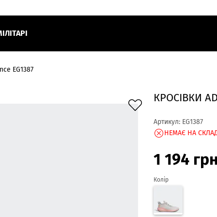
МІЛІТАРІ
nce EG1387
КРОСIВКИ A
Артикул:
EG1387
НЕМАЄ НА СКЛАД
1 194
гр
Колір