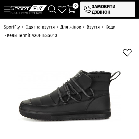
0
ЗАМОВИТИ
ДЗВІНОК
SportFly
Одяг та взуття
Для жінок
Взуття
Кеди
Кеди Termit A20FTESS010