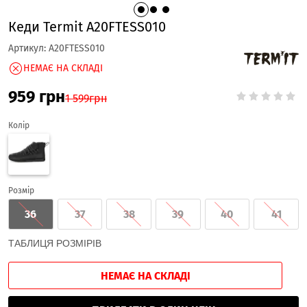
Кеди Termit A20FTESS010
Артикул:
A20FTESS010
НЕМАЄ НА СКЛАДІ
959
грн
1 599
грн
Колір
Розмір
36
37
38
39
40
41
ТАБЛИЦЯ РОЗМІРІВ
НЕМАЄ НА СКЛАДІ