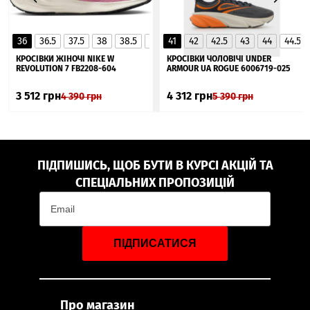
36
36.5
37.5
38
38.5
39
41
40
42
40.5
42.5
41
43
44
44.5
▲
КРОСІВКИ ЖІНОЧІ NIKE W
КРОСІВКИ ЧОЛОВІЧІ UNDER
REVOLUTION 7 FB2208-604
ARMOUR UA ROGUE 6006719-025
3 512
грн
4 312
грн
4 390
грн
5 390
грн
ПІДПИШИСЬ, ЩОБ БУТИ В КУРСІ АКЦІЙ ТА
СПЕЦІАЛЬНИХ ПРОПОЗИЦІЙ
ПІДПИСАТИСЯ
Про магазин