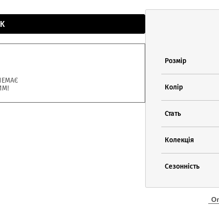
К
Розмір
НЕМАЄ
Колір
ИМ!
Стать
Колекція
Сезонність
О