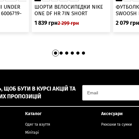
▲
І UNDER
ШОРТИ ВЕЛОСИПЕДКИ NIKE
ФУТБОЛК
-
ONE DF HR 7IN SHORT
DV9022-010
1 839
грн
2 079
гр
2 299
грн
 ЩОБ БУТИ В КУРСІ АКЦІЙ ТА
ИХ ПРОПОЗИЦІЙ
Каталог
Аксесуари
Одяг та взуття
Рюкзаки та сумки
Мілітарі