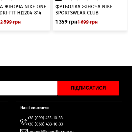
А ЖІНОЧА NIKE ONE
ФУТБОЛКА ЖІНОЧА NIKE
SWOOSH DRI-FIT HJ2204-814
SPORTSWEAR CLUB
ESSENTIALS DX7902-286
н
1 359
грн
2 599
грн
1 699
грн
ПІДПИСАТИСЯ
Наші контакти
+38 (099) 433-10-33
+38 (068) 433-10-33
support@sportfly.com.ua