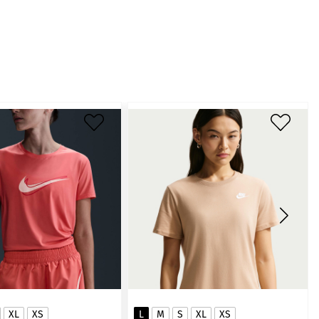
XL
XS
L
M
S
XL
XS