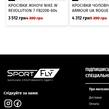
▲
КРОСІВКИ ЖІНОЧІ NIKE W
КРОСІВКИ ЧОЛОВІЧ
REVOLUTION 7 FB2208-604
ARMOUR UA ROGUE 6006719
025
3 512
грн
4 312
грн
4 390
грн
5 390
грн
ПІДПИШИСЬ,
СПЕЦІАЛЬН
Про магазин
Слідкуйте за нами:
Доставка
Оплата