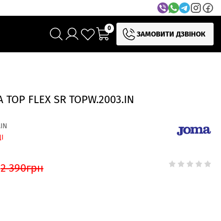
0
ЗАМОВИТИ ДЗВІНОК
 TOP FLEX SR TOPW.2003.IN
.IN
І
н
2 390
грн