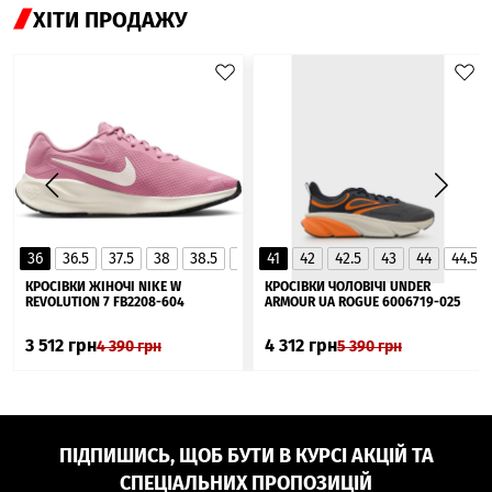
ХІТИ ПРОДАЖУ
36
36.5
37.5
38
38.5
39
41
40
42
40.5
42.5
41
43
44
44.5
▲
КРОСІВКИ ЖІНОЧІ NIKE W
КРОСІВКИ ЧОЛОВІЧІ UNDER
REVOLUTION 7 FB2208-604
ARMOUR UA ROGUE 6006719-025
3 512
грн
4 312
грн
4 390
грн
5 390
грн
ПІДПИШИСЬ, ЩОБ БУТИ В КУРСІ АКЦІЙ ТА
СПЕЦІАЛЬНИХ ПРОПОЗИЦІЙ