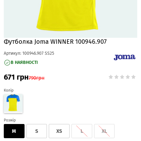
Футболка Joma WINNER 100946.907
Артикул:
100946.907 SS25
В НАЯВНОСТІ
671
грн
790
грн
Колір
Розмір
M
S
XS
L
XL