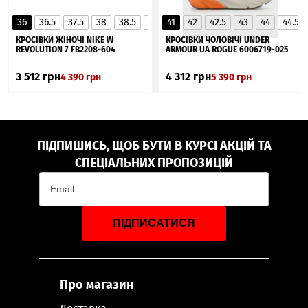
36
36.5
37.5
38
38.5
39
41
40
42
40.5
42.5
41
43
44
44.5
▲
КРОСІВКИ ЖІНОЧІ NIKE W
КРОСІВКИ ЧОЛОВІЧІ UNDER
REVOLUTION 7 FB2208-604
ARMOUR UA ROGUE 6006719-025
3 512
грн
4 312
грн
4 390
грн
5 390
грн
ПІДПИШИСЬ, ЩОБ БУТИ В КУРСІ АКЦІЙ ТА
СПЕЦІАЛЬНИХ ПРОПОЗИЦІЙ
ПІДПИСАТИСЯ
Про магазин