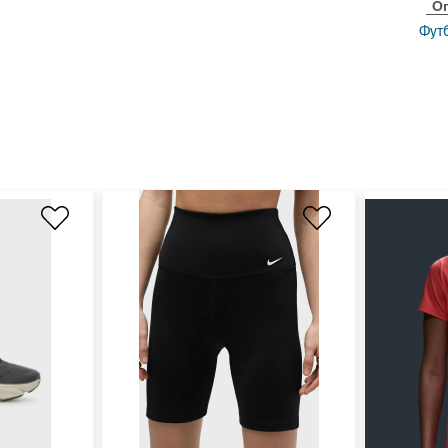
О
Футб