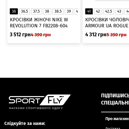
36
36.5
37.5
38
38.5
39
40
40.5
41
42
41
42.5
43
4
▲
КРОСІВКИ ЖІНОЧІ NIKE W
КРОСІВКИ ЧОЛОВІЧ
REVOLUTION 7 FB2208-604
ARMOUR UA ROGUE 6006719
025
3 512
грн
4 312
грн
4 390
грн
5 390
грн
ПІДПИШИСЬ,
СПЕЦІАЛЬН
Про магазин
Слідкуйте за нами:
Доставка