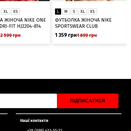
XL
XS
L
M
S
XL
XS
А ЖІНОЧА NIKE ONE
ФУТБОЛКА ЖІНОЧА NIKE
SWOOSH DRI-FIT HJ2204-814
SPORTSWEAR CLUB
ESSENTIALS DX7902-286
н
1 359
грн
2 599
грн
1 699
грн
ПІДПИСАТИСЯ
Наші контакти
+38 (099) 433-10-33