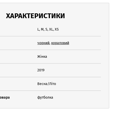
ХАРАКТЕРИСТИКИ
L, M, S, XL, XS
чорний
,
кораловий
Жінка
2019
Весна/Літо
товара
футболка