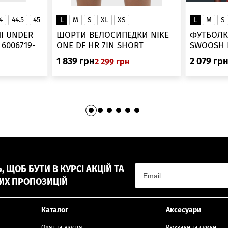
4
44.5
45
45.5
L
46
M
S
XL
XS
L
M
S
▲
І UNDER
ШОРТИ ВЕЛОСИПЕДКИ NIKE
ФУТБОЛК
-
ONE DF HR 7IN SHORT
DV9022-010
1 839
грн
2 079
гр
2 299
грн
 ЩОБ БУТИ В КУРСІ АКЦІЙ ТА
ИХ ПРОПОЗИЦІЙ
Каталог
Аксесуари
Одяг та взуття
Рюкзаки та сумки