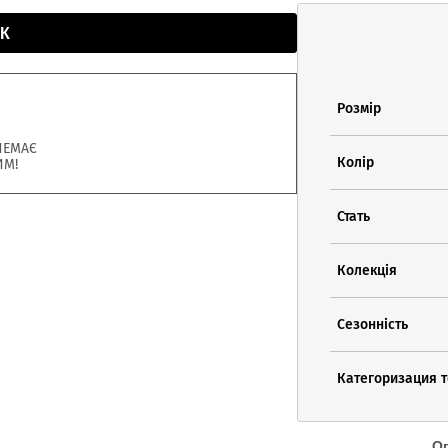
К
Розмір
НЕМАЄ
Колір
ИМ!
Стать
Колекція
Сезонність
Категоризация 
О