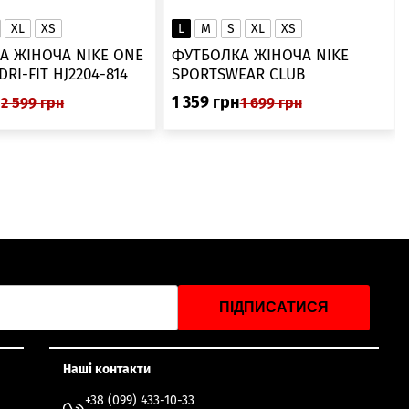
XL
XS
L
M
S
XL
XS
А ЖІНОЧА NIKE ONE
ФУТБОЛКА ЖІНОЧА NIKE
SWOOSH DRI-FIT HJ2204-814
SPORTSWEAR CLUB
ESSENTIALS DX7902-286
н
1 359
грн
2 599
грн
1 699
грн
ПІДПИСАТИСЯ
Наші контакти
+38 (099) 433-10-33