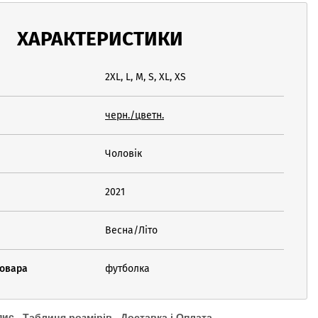
ХАРАКТЕРИСТИКИ
2XL, L, M, S, XL, XS
черн./цветн.
Чоловік
2021
Весна/Літо
товара
футболка
пис
Таблиця розмірів
Доставка і Оплата