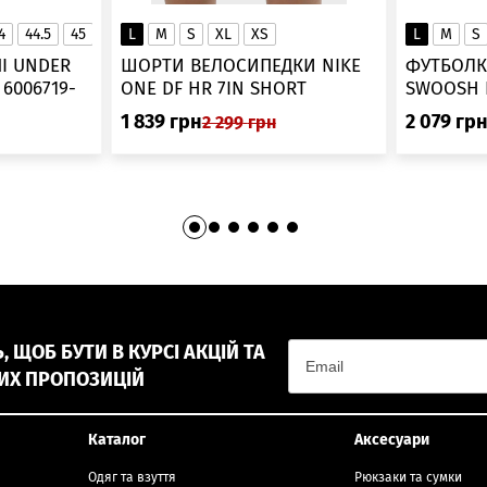
4
44.5
45
45.5
L
46
M
S
XL
XS
L
M
S
▲
І UNDER
ШОРТИ ВЕЛОСИПЕДКИ NIKE
ФУТБОЛК
-
ONE DF HR 7IN SHORT
DV9022-010
1 839
грн
2 079
гр
2 299
грн
 ЩОБ БУТИ В КУРСІ АКЦІЙ ТА
ИХ ПРОПОЗИЦІЙ
Каталог
Аксесуари
Одяг та взуття
Рюкзаки та сумки