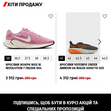
ХІТИ ПРОДАЖУ
36
36.5
37.5
38
38.5
39
41
40
42
40.5
42.5
41
43
44
44.5
▲
КРОСІВКИ ЖІНОЧІ NIKE W
КРОСІВКИ ЧОЛОВІЧІ UNDER
REVOLUTION 7 FB2208-604
ARMOUR UA ROGUE 6006719-025
3 512
грн
4 312
грн
4 390
грн
5 390
грн
ПІДПИШИСЬ, ЩОБ БУТИ В КУРСІ АКЦІЙ ТА
СПЕЦІАЛЬНИХ ПРОПОЗИЦІЙ