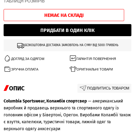
ТАБЛИЦЯ РОЗМІРІВ
НЕМАЄ НА СКЛАДІ
ПРИДБАТИ В ОДИН КЛІК
БЕЗКОШТОВНА ДОСТАВКА ЗАМОВЛЕНЬ НА СУМУ ВІД 5000 ГРИВЕНЬ
ДОГЛЯД ЗА ОДЯГОМ
ГАРАНТІЯ ПОВЕРНЕННЯ
ЗРУЧНА ОПЛАТА
ОРИГІНАЛЬНІ ТОВАРИ
ОПИС
ПОДІЛИТИСЬ ТОВАРОМ
Columbia Sportswear, Коламбія спортсвер
— американський
виробник й продавець верхнього та спортивного одягу із
головним офісом у Бівертоні, Орегон. Виробами Коламбії також
є взуття, капелюхи, туристичні товари, лижній одяг та
верхнього одягу акксесуари