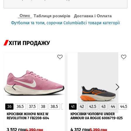
Опис
Таблиця розмірів
Доставка і Оплата
Футболки та топи, сорочки Columbia
Всі товари категорії
ХІТИ ПРОДАЖУ
36
36.5
37.5
38
38.5
39
41
40
42
40.5
42.5
41
43
44
44.5
▲
КРОСІВКИ ЖІНОЧІ NIKE W
КРОСІВКИ ЧОЛОВІЧІ UNDER
REVOLUTION 7 FB2208-604
ARMOUR UA ROGUE 6006719-025
3 512
грн
4 312
грн
4 390
грн
5 390
грн