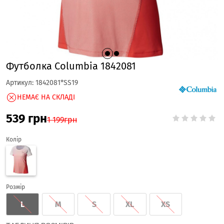
Футболка Columbia 1842081
Артикул:
1842081*SS19
НЕМАЄ НА СКЛАДІ
539
грн
1 199
грн
Колір
Розмір
L
M
S
XL
XS