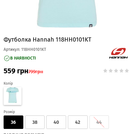
Футболка Hannah 118HH0101KT
Артикул:
118HH0101KT
В НАЯВНОСТІ
559
грн
799
грн
Колір
Розмір
36
38
40
42
44