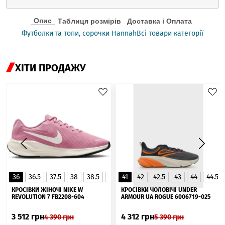
Опис
Таблиця розмірів
Доставка і Оплата
Футболки та топи, сорочки Hannah
Всі товари категорії
ХІТИ ПРОДАЖУ
36
36.5
37.5
38
38.5
39
41
40
42
40.5
42.5
41
43
44
44.5
▲
КРОСІВКИ ЖІНОЧІ NIKE W
КРОСІВКИ ЧОЛОВІЧІ UNDER
REVOLUTION 7 FB2208-604
ARMOUR UA ROGUE 6006719-025
3 512
грн
4 312
грн
4 390
грн
5 390
грн