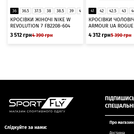
36
36.5
37.5
38
38.5
39
40
40.5
41
42
41
42.5
43
4
▲
КРОСІВКИ ЖІНОЧІ NIKE W
КРОСІВКИ ЧОЛОВІЧ
REVOLUTION 7 FB2208-604
ARMOUR UA ROGUE 6006719
025
3 512
грн
4 312
грн
4 390
грн
5 390
грн
ПІДПИШИСЬ,
СПЕЦІАЛЬН
Про магазин
Слідкуйте за нами:
Доставка