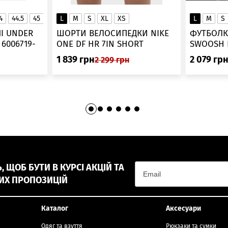
4
44.5
45
45.5
L
46
M
S
XL
XS
L
M
S
▲
І UNDER
ШОРТИ ВЕЛОСИПЕДКИ NIKE
ФУТБОЛК
-
ONE DF HR 7IN SHORT
DV9022-010
1 839
грн
2 079
гр
2 299
грн
 ЩОБ БУТИ В КУРСІ АКЦІЙ ТА
ИХ ПРОПОЗИЦІЙ
Каталог
Аксесуари
Одяг та взуття
Рюкзаки та сумки