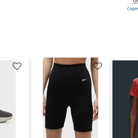
О
Соро