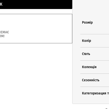
К
Розмір
НЕМАЄ
ИМ!
Колір
Стать
Колекція
Сезонність
Категоризация 