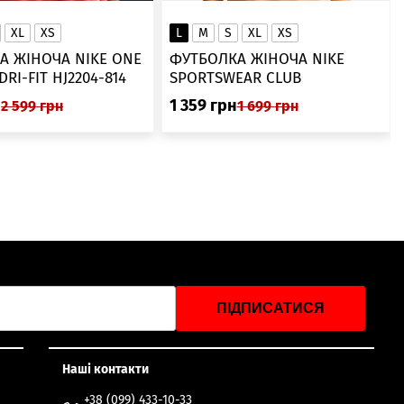
XL
XS
L
M
S
XL
XS
А ЖІНОЧА NIKE ONE
ФУТБОЛКА ЖІНОЧА NIKE
SWOOSH DRI-FIT HJ2204-814
SPORTSWEAR CLUB
ESSENTIALS DX7902-286
н
1 359
грн
2 599
грн
1 699
грн
ПІДПИСАТИСЯ
Наші контакти
+38 (099) 433-10-33