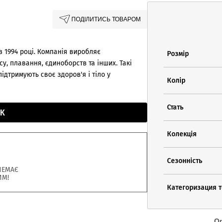
ПОДІЛИТИСЬ ТОВАРОМ
в 1994 році. Компанія виробляє
Розмір
су, плавання, єдиноборств та інших. Такі
ідтримують своє здоров'я і тіло у
Колір
Стать
К
Колекція
Сезонність
НЕМАЄ
ИМ!
Категоризация 
О