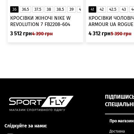
36
36.5
37.5
38
38.5
39
40
40.5
41
42
41
42.5
43
4
▲
КРОСІВКИ ЖІНОЧІ NIKE W
КРОСІВКИ ЧОЛОВІЧ
REVOLUTION 7 FB2208-604
ARMOUR UA ROGUE 6006719
025
3 512
грн
4 312
грн
4 390
грн
5 390
грн
ПІДПИШИСЬ,
СПЕЦІАЛЬН
Про магазин
Слідкуйте за нами:
Доставка