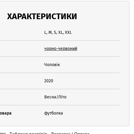
ХАРАКТЕРИСТИКИ
L, M, S, XL, XXL
чорно-червоний
Чоловік
2020
Весна/Літо
товара
футболка
пис
Таблиця розмірів
Доставка і Оплата