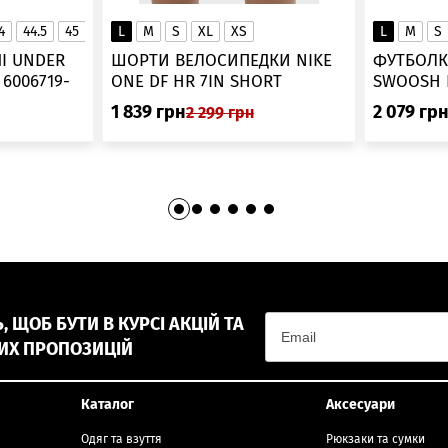
4
44.5
45
45.5
L
46
M
S
XL
XS
L
M
S
▲
І UNDER
ШОРТИ ВЕЛОСИПЕДКИ NIKE
ФУТБОЛК
-
ONE DF HR 7IN SHORT
DV9022-010
1 839
грн
2 079
гр
2 299
грн
 ЩОБ БУТИ В КУРСІ АКЦІЙ ТА
ИХ ПРОПОЗИЦІЙ
Каталог
Аксесуари
Одяг та взуття
Рюкзаки та сумки