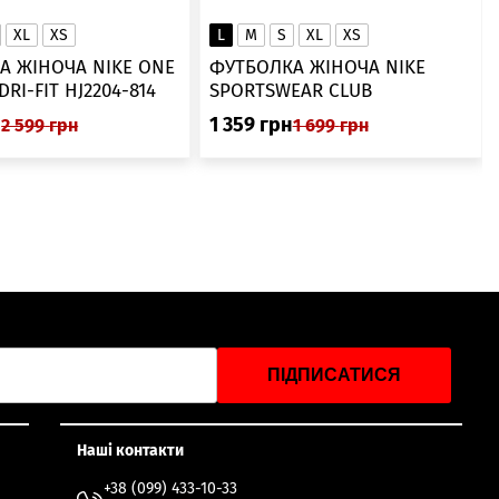
XL
XS
L
M
S
XL
XS
А ЖІНОЧА NIKE ONE
ФУТБОЛКА ЖІНОЧА NIKE
SWOOSH DRI-FIT HJ2204-814
SPORTSWEAR CLUB
ESSENTIALS DX7902-286
н
1 359
грн
2 599
грн
1 699
грн
ПІДПИСАТИСЯ
Наші контакти
+38 (099) 433-10-33