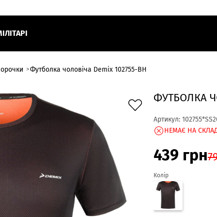
МІЛІТАРІ
сорочки
Футболка чоловіча Demix 102755-BH
ФУТБОЛКА Ч
Артикул:
102755*SS2
НЕМАЄ НА СКЛАД
439
грн
7
Колір