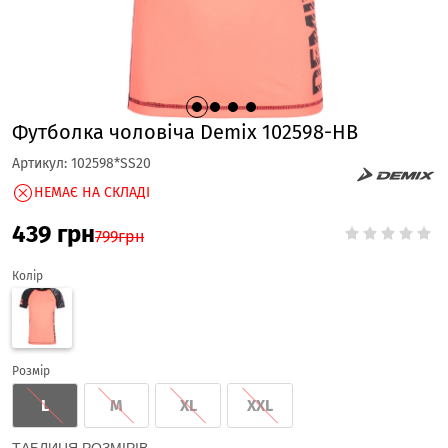
Футболка чоловіча Demix 102598-HB
Артикул:
102598*SS20
НЕМАЄ НА СКЛАДІ
439
грн
799
грн
Колір
Розмір
L
M
XL
XXL