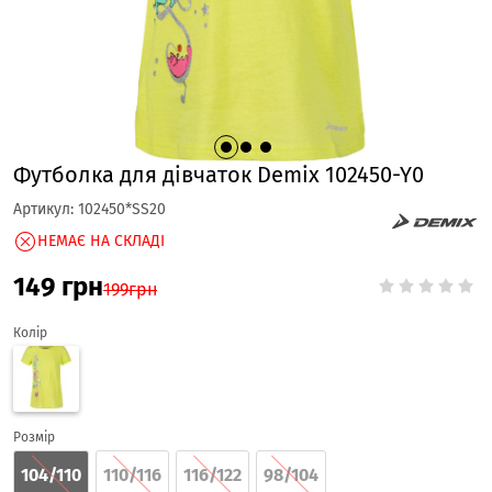
Футболка для дівчаток Demix 102450-Y0
Артикул:
102450*SS20
НЕМАЄ НА СКЛАДІ
149
грн
199
грн
Колір
Розмір
104/110
110/116
116/122
98/104