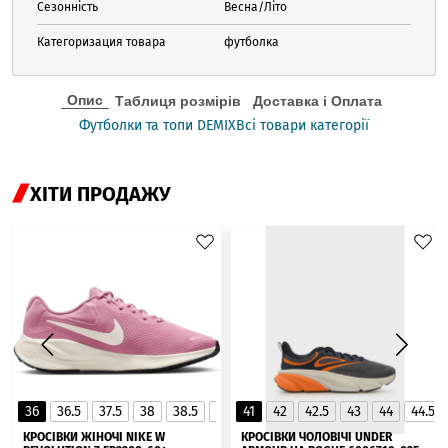
Сезонність
Весна/Літо
Категоризация товара
футболка
Опис
Таблиця розмірів
Доставка і Оплата
Футболки та топи DEMIX
Всі товари категорії
ХІТИ ПРОДАЖУ
36
36.5
37.5
38
38.5
39
41
40
42
40.5
42.5
41
43
44
44.5
▲
КРОСІВКИ ЖІНОЧІ NIKE W
КРОСІВКИ ЧОЛОВІЧІ UNDER