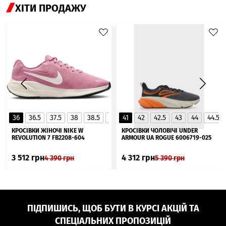
ХІТИ ПРОДАЖУ
36
36.5
37.5
38
38.5
39
41
40
42
40.5
42.5
41
43
44
44.5
▲
КРОСІВКИ ЖІНОЧІ NIKE W
КРОСІВКИ ЧОЛОВІЧІ UNDER
REVOLUTION 7 FB2208-604
ARMOUR UA ROGUE 6006719-025
3 512
грн
4 312
грн
4 390
грн
5 390
грн
ПІДПИШИСЬ, ЩОБ БУТИ В КУРСІ АКЦІЙ ТА
СПЕЦІАЛЬНИХ ПРОПОЗИЦІЙ