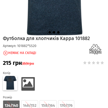
Футболка для хлопчиків Kappa 101882
Артикул:
101882*SS20
НЕМАЄ НА СКЛАДІ
215
грн
359
грн
Колір
Розмір
134/140
146/152
158/164
170/176