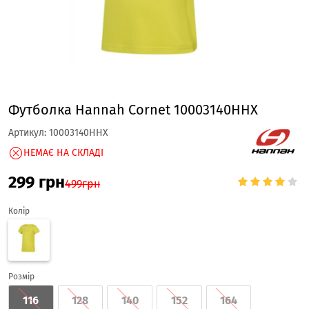
Футболка Hannah Cornet 10003140HHX
Артикул:
10003140HHX
НЕМАЄ НА СКЛАДІ
299
грн
499
грн
Колір
Розмір
116
128
140
152
164