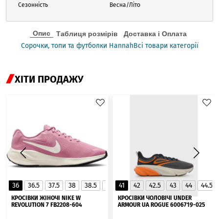
Сезонність
Весна/Літо
Опис
Таблиця розмірів
Доставка і Оплата
Сорочки, топи та футболки Hannah
Всі товари категорії
ХІТИ ПРОДАЖУ
36
36.5
37.5
38
38.5
39
41
40
42
40.5
42.5
41
43
44
44.5
▲
КРОСІВКИ ЖІНОЧІ NIKE W
КРОСІВКИ ЧОЛОВІЧІ UNDER
REVOLUTION 7 FB2208-604
ARMOUR UA ROGUE 6006719-025