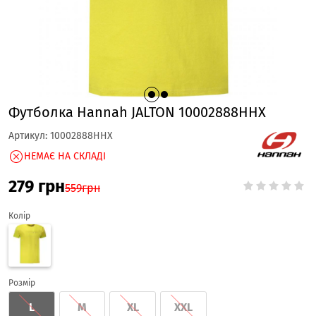
Футболка Hannah JALTON 10002888HHX
Артикул:
10002888HHX
НЕМАЄ НА СКЛАДІ
279
грн
559
грн
Колір
Розмір
L
M
XL
XXL