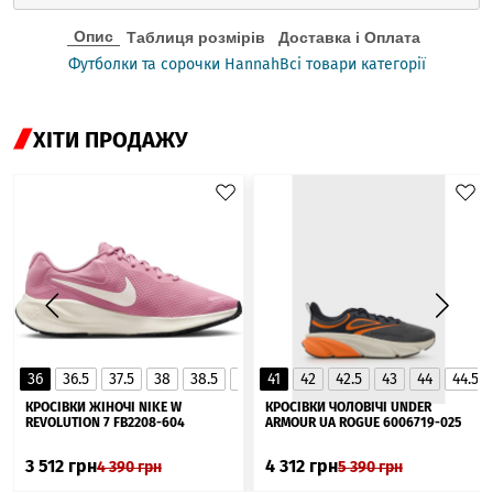
Опис
Таблиця розмірів
Доставка і Оплата
Футболки та сорочки Hannah
Всі товари категорії
ХІТИ ПРОДАЖУ
36
36.5
37.5
38
38.5
39
41
40
42
40.5
42.5
41
43
44
44.5
▲
КРОСІВКИ ЖІНОЧІ NIKE W
КРОСІВКИ ЧОЛОВІЧІ UNDER
REVOLUTION 7 FB2208-604
ARMOUR UA ROGUE 6006719-025
3 512
грн
4 312
грн
4 390
грн
5 390
грн