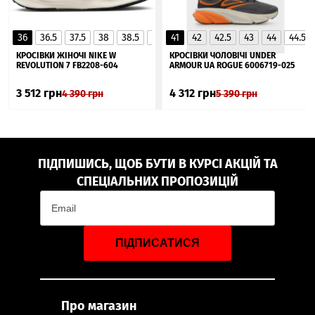
36
36.5
37.5
38
38.5
39
41
40
42
40.5
42.5
41
43
44
44.5
▲
КРОСІВКИ ЖІНОЧІ NIKE W
КРОСІВКИ ЧОЛОВІЧІ UNDER
REVOLUTION 7 FB2208-604
ARMOUR UA ROGUE 6006719-025
3 512
грн
4 312
грн
4 390
грн
5 390
грн
ПІДПИШИСЬ, ЩОБ БУТИ В КУРСІ АКЦІЙ ТА
СПЕЦІАЛЬНИХ ПРОПОЗИЦІЙ
ПІДПИСАТИСЯ
Про магазин