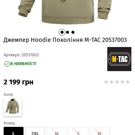
Джемпер Hoodie Покоління M-TAC 20537003
Артикул:
20537003
В НАЯВНОСТІ
2 199
грн
Колір
Розмір
L
2XL
M
S
XL