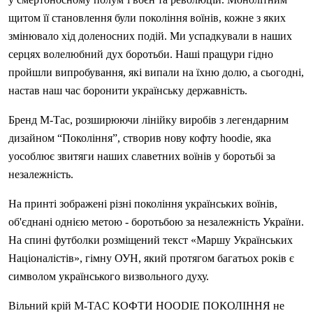
щитом її становлення були покоління воїнів, кожне з яких
змінювало хід доленосних подій. Ми успадкували в наших
серцях волелюбний дух боротьби. Наші пращури гідно
пройшли випробування, які випали на їхню долю, а сьогодні,
настав наш час боронити українську державність.
Бренд М-Тас, розширюючи лінійку виробів з легендарним
дизайном “Покоління”, створив нову кофту hoodie, яка
уособлює звитяги наших славетних воїнів у боротьбі за
незалежність.
На принті зображені різні покоління українських воїнів,
об'єднані однією метою - боротьбою за незалежність України.
На спині футболки розміщений текст «Маршу Українських
Націоналістів», гімну ОУН, який протягом багатьох років є
символом українського визвольного духу.
Вільний крій M-TAC КОФТИ HOODIE ПОКОЛІННЯ не