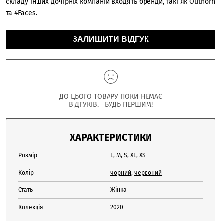
складу інших дочірніх компаній входять бренди, такі як Outhorn
та 4Faces.
ЗАЛИШИТИ ВІДГУК
ДО ЦЬОГО ТОВАРУ ПОКИ НЕМАЄ
ВІДГУКІВ. БУДЬ ПЕРШИМ!
ХАРАКТЕРИСТИКИ
Розмір
L, M, S, XL, XS
Колір
чорний
,
червоний
Стать
Жінка
Колекція
2020