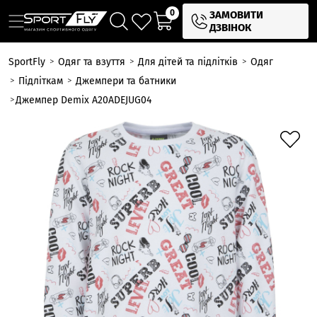
0
ЗАМОВИТИ
ДЗВІНОК
SportFly
Одяг та взуття
Для дітей та підлітків
Одяг
Підліткам
Джемпери та батники
Джемпер Demix A20ADEJUG04