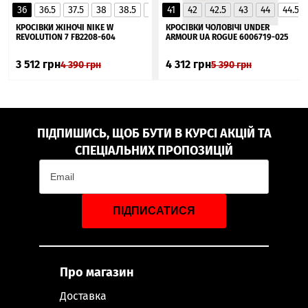
36
36.5
37.5
38
38.5
39
41
40
42
40.5
42.5
41
43
44
44.5
▲
КРОСІВКИ ЖІНОЧІ NIKE W
КРОСІВКИ ЧОЛОВІЧІ UNDER
REVOLUTION 7 FB2208-604
ARMOUR UA ROGUE 6006719-025
3 512
грн
4 312
грн
4 390
грн
5 390
грн
ПІДПИШИСЬ, ЩОБ БУТИ В КУРСІ АКЦІЙ ТА
СПЕЦІАЛЬНИХ ПРОПОЗИЦІЙ
ПІДПИСАТИСЯ
Про магазин
Доставка