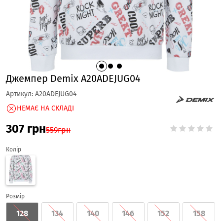
Джемпер Demix A20ADEJUG04
Артикул:
A20ADEJUG04
НЕМАЄ НА СКЛАДІ
307
грн
559
грн
Колір
Розмір
128
134
140
146
152
158