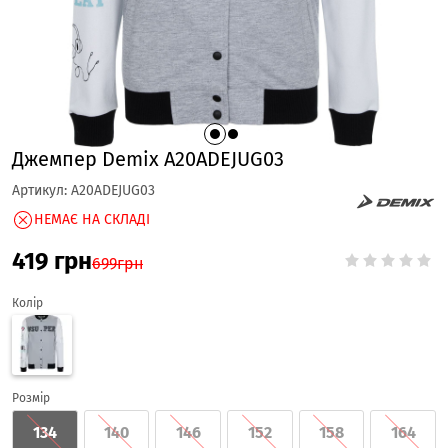
Джемпер Demix A20ADEJUG03
Артикул:
A20ADEJUG03
НЕМАЄ НА СКЛАДІ
419
грн
699
грн
Колір
Розмір
134
140
146
152
158
164