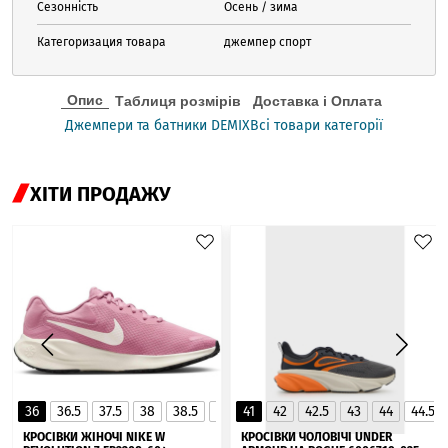
Сезонність
Осень / зима
Категоризация товара
джемпер спорт
Опис
Таблиця розмірів
Доставка і Оплата
Джемпери та батники DEMIX
Всі товари категорії
ХІТИ ПРОДАЖУ
36
36.5
37.5
38
38.5
39
41
40
42
40.5
42.5
41
43
44
44.5
▲
КРОСІВКИ ЖІНОЧІ NIKE W
КРОСІВКИ ЧОЛОВІЧІ UNDER