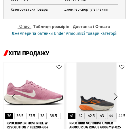
Категоризация товара
джемпер спорт утеплений
Опис
Таблиця розмірів
Доставка і Оплата
Джемпери та батники Under Armour
Всі товари категорії
ХІТИ ПРОДАЖУ
36
36.5
37.5
38
38.5
39
41
40
42
40.5
42.5
41
43
44
44.5
▲
КРОСІВКИ ЖІНОЧІ NIKE W
КРОСІВКИ ЧОЛОВІЧІ UNDER
REVOLUTION 7 FB2208-604
ARMOUR UA ROGUE 6006719-025