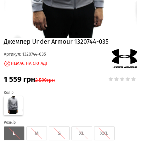
Джемпер Under Armour 1320744-035
Артикул:
1320744-035
НЕМАЄ НА СКЛАДІ
1 559
грн
2 599
грн
Колір
Розмір
L
M
S
XL
XXL