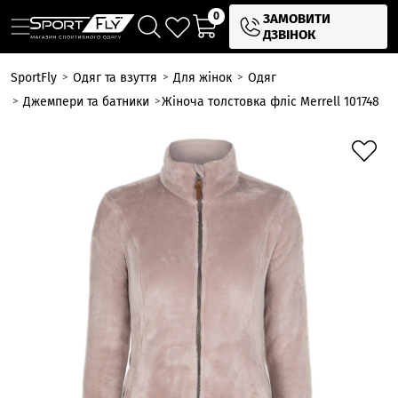
0
ЗАМОВИТИ
ДЗВІНОК
SportFly
Одяг та взуття
Для жінок
Одяг
Джемпери та батники
Жіноча толстовка фліс Merrell 101748