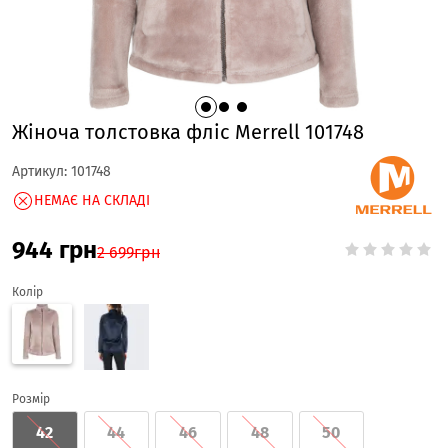
Жіноча толстовка фліс Merrell 101748
Артикул:
101748
НЕМАЄ НА СКЛАДІ
944
грн
2 699
грн
Колір
Розмір
42
44
46
48
50