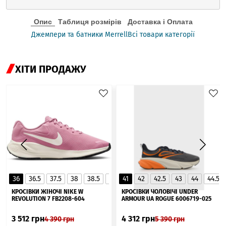
Опис
Таблиця розмірів
Доставка і Оплата
Джемпери та батники Merrell
Всі товари категорії
ХІТИ ПРОДАЖУ
36
36.5
37.5
38
38.5
39
41
40
42
40.5
42.5
41
43
44
44.5
▲
КРОСІВКИ ЖІНОЧІ NIKE W
КРОСІВКИ ЧОЛОВІЧІ UNDER
REVOLUTION 7 FB2208-604
ARMOUR UA ROGUE 6006719-025
3 512
грн
4 312
грн
4 390
грн
5 390
грн