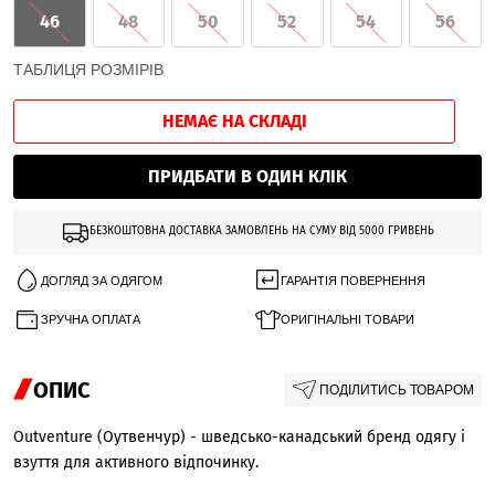
46
48
50
52
54
56
ТАБЛИЦЯ РОЗМІРІВ
НЕМАЄ НА СКЛАДІ
ПРИДБАТИ В ОДИН КЛІК
БЕЗКОШТОВНА ДОСТАВКА ЗАМОВЛЕНЬ НА СУМУ ВІД 5000 ГРИВЕНЬ
ДОГЛЯД ЗА ОДЯГОМ
ГАРАНТІЯ ПОВЕРНЕННЯ
ЗРУЧНА ОПЛАТА
ОРИГІНАЛЬНІ ТОВАРИ
ОПИС
ПОДІЛИТИСЬ ТОВАРОМ
Outventure (Оутвенчур) - шведсько-канадський бренд одягу і
взуття для активного відпочинку.