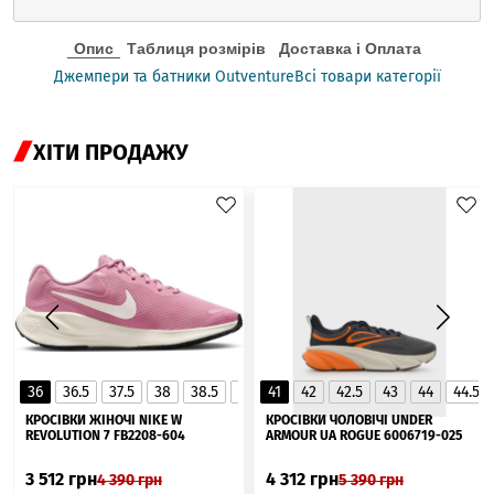
Опис
Таблиця розмірів
Доставка і Оплата
Джемпери та батники Outventure
Всі товари категорії
ХІТИ ПРОДАЖУ
36
36.5
37.5
38
38.5
39
41
40
42
40.5
42.5
41
43
44
44.5
▲
КРОСІВКИ ЖІНОЧІ NIKE W
КРОСІВКИ ЧОЛОВІЧІ UNDER
REVOLUTION 7 FB2208-604
ARMOUR UA ROGUE 6006719-025
3 512
грн
4 312
грн
4 390
грн
5 390
грн