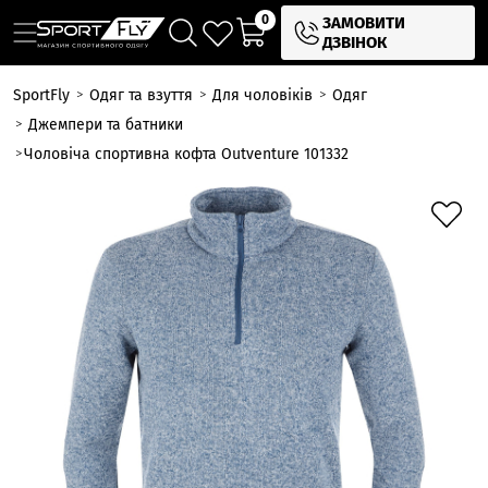
0
ЗАМОВИТИ
ДЗВІНОК
SportFly
Одяг та взуття
Для чоловіків
Одяг
Джемпери та батники
Чоловіча спортивна кофта Outventure 101332