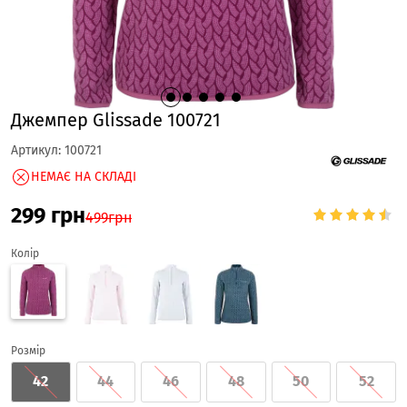
Джемпер Glissade 100721
Артикул:
100721
НЕМАЄ НА СКЛАДІ
299
грн
499
грн
Колір
Розмір
42
44
46
48
50
52