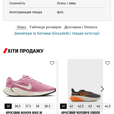
Сезонність
Осень / зима
Категоризация товара
фліс
Опис
Таблиця розмірів
Доставка і Оплата
Джемпери та батники Glissade
Всі товари категорії
ХІТИ ПРОДАЖУ
36
36.5
37.5
38
38.5
39
41
40
42
40.5
42.5
41
43
44
44.5
▲
КРОСІВКИ ЖІНОЧІ NIKE W
КРОСІВКИ ЧОЛОВІЧІ UNDER