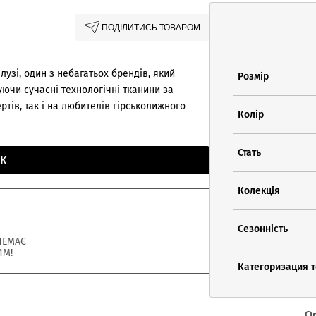
ПОДІЛИТИСЬ ТОВАРОМ
узі, один з небагатьох брендів, який
Розмір
ючи сучасні технологічні тканини за
тів, так і на любителів гірськолижного
Колір
Стать
К
Колекція
Сезонність
НЕМАЄ
ИМ!
Категоризация 
О