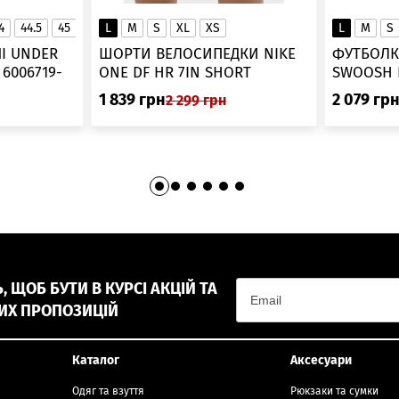
4
44.5
45
45.5
L
46
M
S
XL
XS
L
M
S
▲
І UNDER
ШОРТИ ВЕЛОСИПЕДКИ NIKE
ФУТБОЛК
-
ONE DF HR 7IN SHORT
DV9022-010
1 839
грн
2 079
гр
2 299
грн
 ЩОБ БУТИ В КУРСІ АКЦІЙ ТА
ИХ ПРОПОЗИЦІЙ
Каталог
Аксесуари
Одяг та взуття
Рюкзаки та сумки