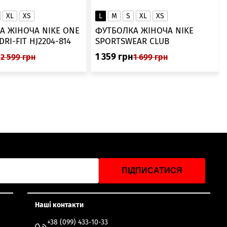
XL
XS
L
M
S
XL
XS
А ЖІНОЧА NIKE ONE
ФУТБОЛКА ЖІНОЧА NIKE
SWOOSH DRI-FIT HJ2204-814
SPORTSWEAR CLUB
ESSENTIALS DX7902-286
н
1 359
грн
2 599
грн
1 699
грн
ПІДПИСАТИСЯ
Наші контакти
+38 (099) 433-10-33