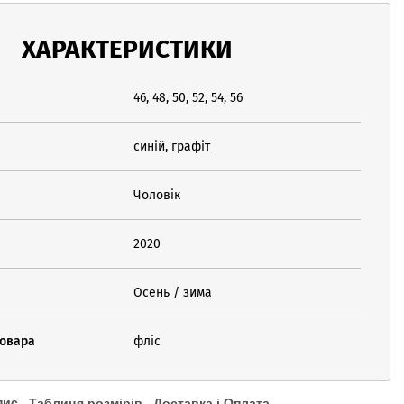
ХАРАКТЕРИСТИКИ
46, 48, 50, 52, 54, 56
синій
,
графіт
Чоловік
2020
Осень / зима
товара
фліс
пис
Таблиця розмірів
Доставка і Оплата