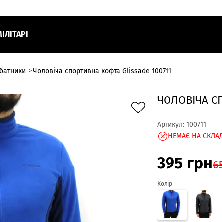
МІЛІТАРІ
батники
Чоловіча спортивна кофта Glissade 100711
ЧОЛОВІЧА СП
Артикул:
100711
НЕМАЄ НА СКЛАД
395
грн
6
Колір