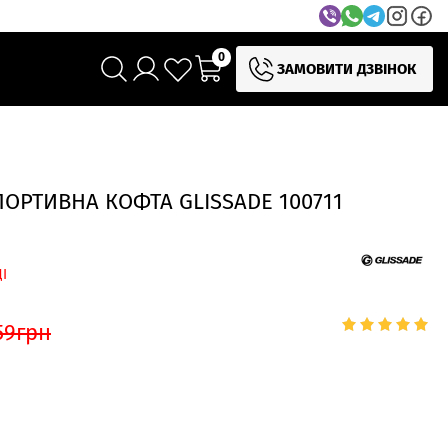
0
ЗАМОВИТИ ДЗВІНОК
ОРТИВНА КОФТА GLISSADE 100711
І
59
грн