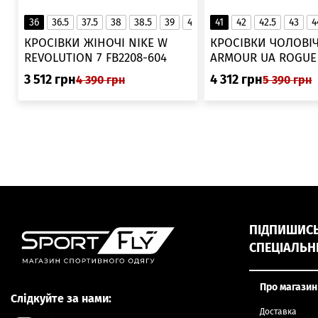
36
36.5
37.5
38
38.5
39
40
40.5
41
42
41
42.5
43
4
▲
КРОСІВКИ ЖІНОЧІ NIKE W
КРОСІВКИ ЧОЛОВІЧ
REVOLUTION 7 FB2208-604
ARMOUR UA ROGUE 6006719
025
3 512
грн
4 312
грн
4 390
грн
5 390
грн
ПІДПИШИСЬ,
СПЕЦІАЛЬН
Про магазин
Слідкуйте за нами:
Доставка