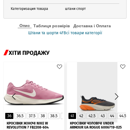
Категоризация товара
штани спорт
Опис
Таблиця розмірів
Доставка і Оплата
Штани та шорти 4F
Всі товари категорії
ХІТИ ПРОДАЖУ
36
36.5
37.5
38
38.5
39
41
40
42
40.5
42.5
41
43
44
44.5
▲
КРОСІВКИ ЖІНОЧІ NIKE W
КРОСІВКИ ЧОЛОВІЧІ UNDER
REVOLUTION 7 FB2208-604
ARMOUR UA ROGUE 6006719-025