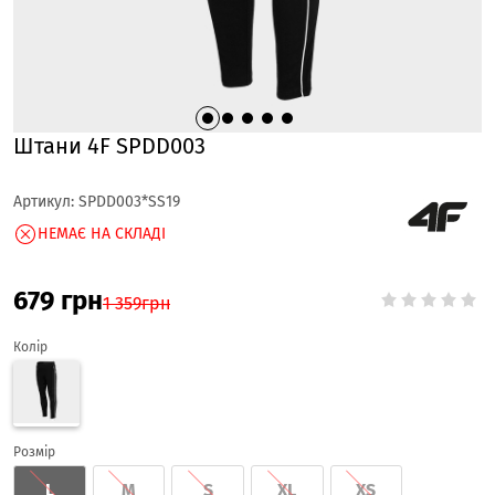
Штани 4F SPDD003
Артикул:
SPDD003*SS19
НЕМАЄ НА СКЛАДІ
679
грн
1 359
грн
Колір
Розмір
L
M
S
XL
XS