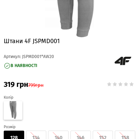
Штани 4F JSPMD001
Артикул:
JSPMD001*AW20
В НАЯВНОСТІ
319
грн
799
грн
Колір
Розмір
128
134
140
146
152
158