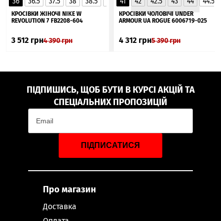
36
36.5
37.5
38
38.5
39
41
40
42
40.5
42.5
41
43
44
44.5
▲
КРОСІВКИ ЖІНОЧІ NIKE W
КРОСІВКИ ЧОЛОВІЧІ UNDER
REVOLUTION 7 FB2208-604
ARMOUR UA ROGUE 6006719-025
3 512
грн
4 312
грн
4 390
грн
5 390
грн
ПІДПИШИСЬ, ЩОБ БУТИ В КУРСІ АКЦІЙ ТА
СПЕЦІАЛЬНИХ ПРОПОЗИЦІЙ
ПІДПИСАТИСЯ
Про магазин
Доставка
Оплата