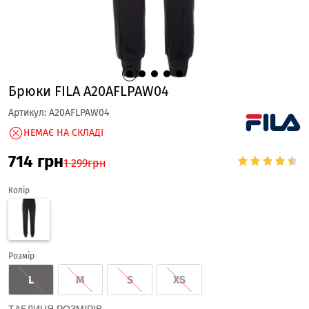
Брюки FILA A20AFLPAW04
Артикул:
A20AFLPAW04
НЕМАЄ НА СКЛАДІ
714
грн
1 299
грн
Колір
Розмір
L
M
S
XS