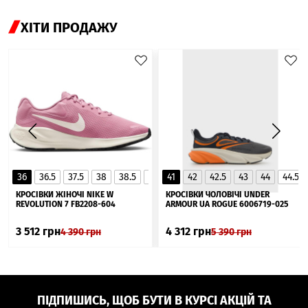
ХІТИ ПРОДАЖУ
36
36.5
37.5
38
38.5
39
41
40
42
40.5
42.5
41
43
44
44.5
▲
КРОСІВКИ ЖІНОЧІ NIKE W
КРОСІВКИ ЧОЛОВІЧІ UNDER
REVOLUTION 7 FB2208-604
ARMOUR UA ROGUE 6006719-025
3 512
грн
4 312
грн
4 390
грн
5 390
грн
ПІДПИШИСЬ, ЩОБ БУТИ В КУРСІ АКЦІЙ ТА