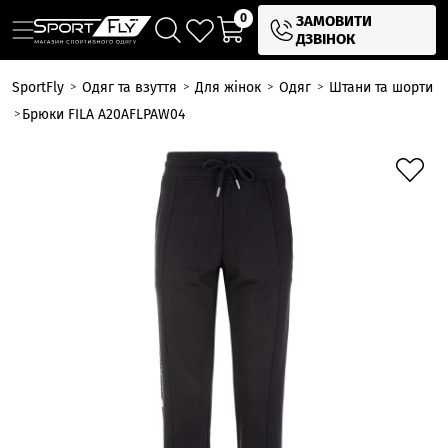
0
ЗАМОВИТИ
ДЗВІНОК
SportFly
Одяг та взуття
Для жінок
Одяг
Штани та шорти
Брюки FILA A20AFLPAW04