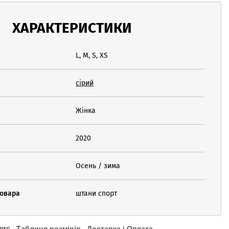
ХАРАКТЕРИСТИКИ
L, M, S, XS
сірий
Жінка
2020
Осень / зима
товара
штани спорт
пис
Таблиця розмірів
Доставка і Оплата