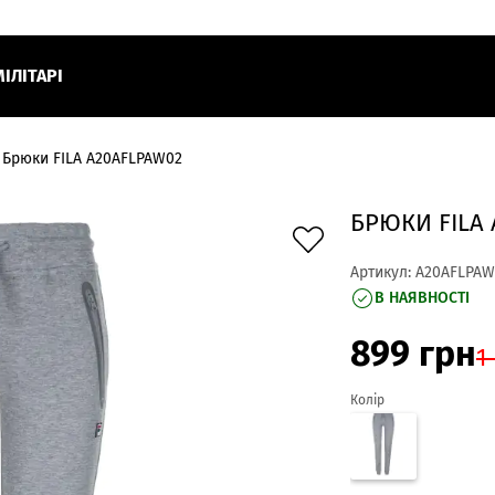
МІЛІТАРІ
Брюки FILA A20AFLPAW02
БРЮКИ FILA
Артикул:
A20AFLPAW
В НАЯВНОСТІ
899
грн
1
Колір