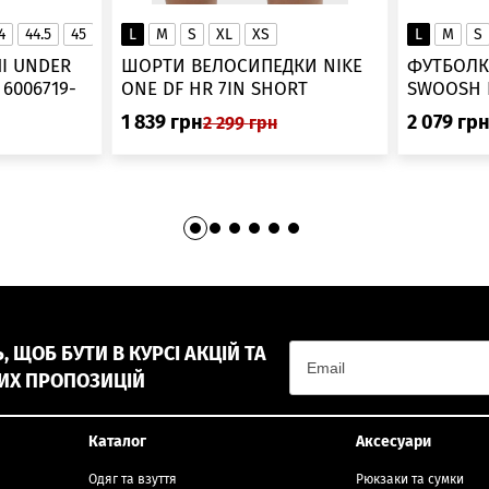
4
44.5
45
45.5
L
46
M
S
XL
XS
L
M
S
▲
І UNDER
ШОРТИ ВЕЛОСИПЕДКИ NIKE
ФУТБОЛК
-
ONE DF HR 7IN SHORT
DV9022-010
1 839
грн
2 079
гр
2 299
грн
 ЩОБ БУТИ В КУРСІ АКЦІЙ ТА
ИХ ПРОПОЗИЦІЙ
Каталог
Аксесуари
Одяг та взуття
Рюкзаки та сумки