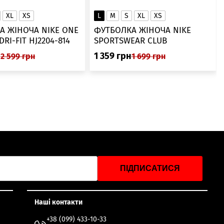
XL
XS
L
M
S
XL
XS
А ЖІНОЧА NIKE ONE
ФУТБОЛКА ЖІНОЧА NIKE
SWOOSH DRI-FIT HJ2204-814
SPORTSWEAR CLUB
ESSENTIALS DX7902-286
н
1 359
грн
2 599
грн
1 699
грн
ПІДПИСАТИСЯ
Наші контакти
+38 (099) 433-10-33