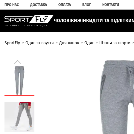
ПРО НАС
ДОСТАВКА
ОПЛАТА
БЛОГ
КОНТАКТИ
ЧОЛОВІКИ
ЖІНКИ
ДІТИ ТА ПІДЛІТКИ
SportFly
Одяг та взуття
Для жінок
Одяг
Штани та шорти