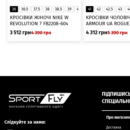
36
36.5
37.5
38
38.5
39
40
40.5
41
42
41
42.5
43
4
▲
КРОСІВКИ ЖІНОЧІ NIKE W
КРОСІВКИ ЧОЛОВІЧ
REVOLUTION 7 FB2208-604
ARMOUR UA ROGUE 6006719
025
3 512
грн
4 312
грн
4 390
грн
5 390
грн
ПІДПИШИСЬ,
СПЕЦІАЛЬН
Про магазин
Слідкуйте за нами:
Доставка