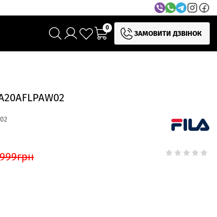
0
ЗАМОВИТИ ДЗВІНОК
 A20AFLPAW02
02
 999
грн