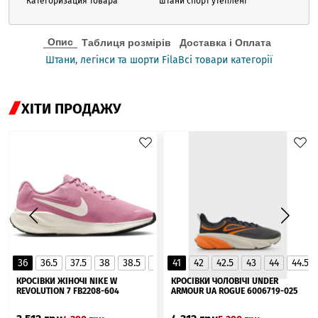
Категоризация товара
штани спорт утеплені
Опис
Таблиця розмірів
Доставка і Оплата
Штани, легінси та шорти Fila
Всі товари категорії
ХІТИ ПРОДАЖУ
36
36.5
37.5
38
38.5
39
41
40
42
40.5
42.5
41
43
44
44.5
▲
КРОСІВКИ ЖІНОЧІ NIKE W
КРОСІВКИ ЧОЛОВІЧІ UNDER
REVOLUTION 7 FB2208-604
ARMOUR UA ROGUE 6006719-025