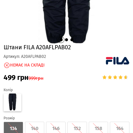
Штани FILA A20AFLPAB02
Артикул:
A20AFLPAB02
НЕМАЄ НА СКЛАДІ
499
грн
999
грн
Колір
Розмір
134
140
146
152
158
164