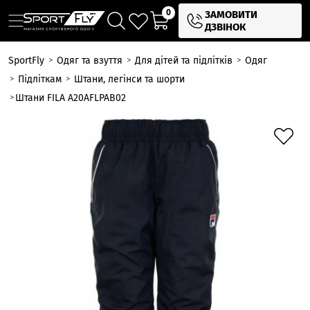
0
ЗАМОВИТИ
ДЗВІНОК
SportFly
Одяг та взуття
Для дітей та підлітків
Одяг
Підліткам
Штани, легінси та шорти
Штани FILA A20AFLPAB02