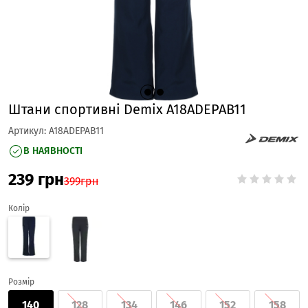
Штани спортивні Demix A18ADEPAB11
Артикул:
A18ADEPAB11
В НАЯВНОСТІ
239
грн
399
грн
Колір
Розмір
140
128
134
146
152
158