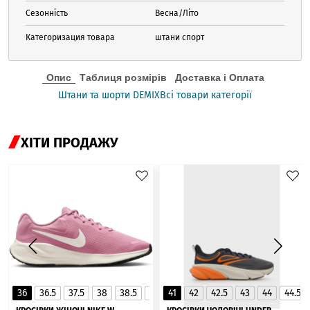
Сезонність
Весна/Літо
Категоризация товара
штани спорт
Опис
Таблиця розмірів
Доставка і Оплата
Штани та шорти DEMIX
Всі товари категорії
ХІТИ ПРОДАЖУ
36
36.5
37.5
38
38.5
39
41
40
42
40.5
42.5
41
43
44
44.5
▲