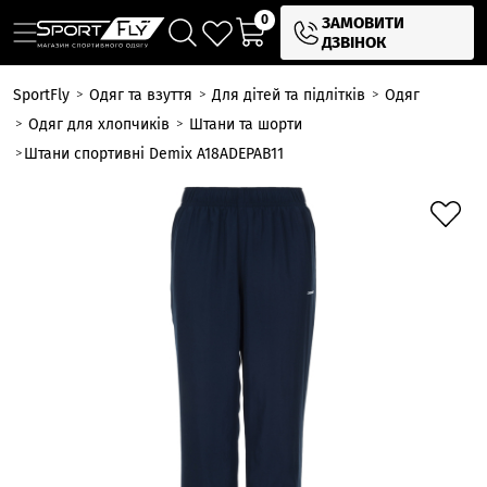
0
ЗАМОВИТИ
ДЗВІНОК
SportFly
Одяг та взуття
Для дітей та підлітків
Одяг
Одяг для хлопчиків
Штани та шорти
Штани спортивні Demix A18ADEPAB11