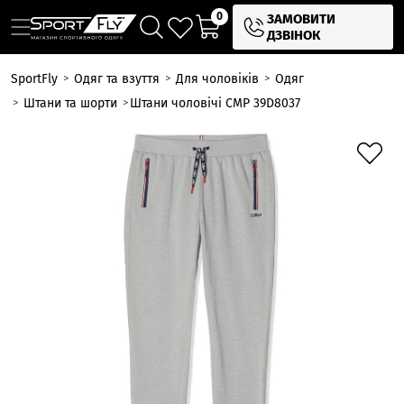
0
ЗАМОВИТИ
ДЗВІНОК
SportFly
Одяг та взуття
Для чоловіків
Одяг
Штани та шорти
Штани чоловічі CMP 39D8037