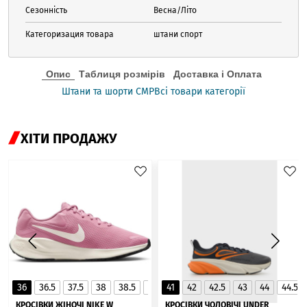
Сезонність
Весна/Літо
Категоризация товара
штани спорт
Опис
Таблиця розмірів
Доставка і Оплата
Штани та шорти CMP
Всі товари категорії
ХІТИ ПРОДАЖУ
36
36.5
37.5
38
38.5
39
41
40
42
40.5
42.5
41
43
44
44.5
▲
КРОСІВКИ ЖІНОЧІ NIKE W
КРОСІВКИ ЧОЛОВІЧІ UNDER