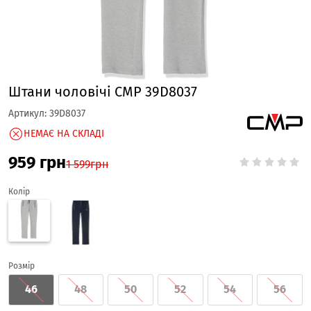
Штани чоловічі CMP 39D8037
Артикул:
39D8037
НЕМАЄ НА СКЛАДІ
959
грн
1 599
грн
Колір
Розмір
46
48
50
52
54
56