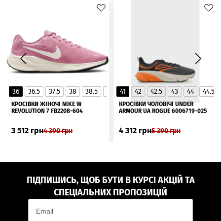
36
36.5
37.5
38
38.5
39
41
40
42
40.5
42.5
41
43
44
44.5
▲
КРОСІВКИ ЖІНОЧІ NIKE W
КРОСІВКИ ЧОЛОВІЧІ UNDER
REVOLUTION 7 FB2208-604
ARMOUR UA ROGUE 6006719-025
3 512
грн
4 312
грн
4 390
грн
5 390
грн
ПІДПИШИСЬ, ЩОБ БУТИ В КУРСІ АКЦІЙ ТА
СПЕЦІАЛЬНИХ ПРОПОЗИЦІЙ