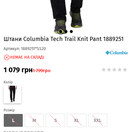
Штани Columbia Tech Trail Knit Pant 1889251
Артикул:
1889251*SS20
НЕМАЄ НА СКЛАДІ
1 079
грн
1 799
грн
Колір
Розмір
L
M
S
XL
XXL