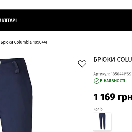
МІЛІТАРІ
Брюки Columbia 1850441
БРЮКИ COLU
Артикул:
1850441*SS
В НАЯВНОСТІ
1 169
гр
Колір