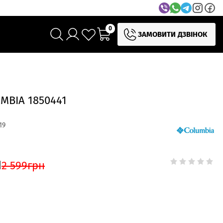
0
ЗАМОВИТИ ДЗВІНОК
MBIA 1850441
19
н
2 599
грн