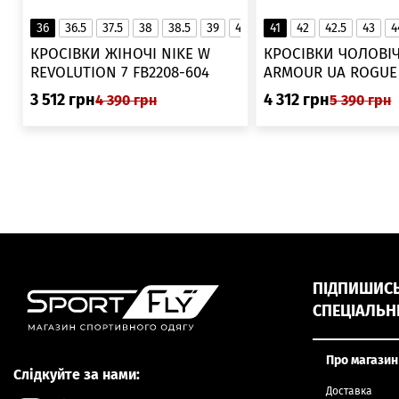
36
36.5
37.5
38
38.5
39
40
40.5
41
42
41
42.5
43
4
▲
КРОСІВКИ ЖІНОЧІ NIKE W
КРОСІВКИ ЧОЛОВІЧ
REVOLUTION 7 FB2208-604
ARMOUR UA ROGUE 6006719
025
3 512
грн
4 312
грн
4 390
грн
5 390
грн
ПІДПИШИСЬ,
СПЕЦІАЛЬН
Про магазин
Слідкуйте за нами:
Доставка