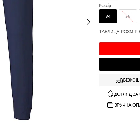
Розмір
34
36
ТАБЛИЦЯ РОЗМІРІ
БЕЗКОШ
ДОГЛЯД ЗА
ЗРУЧНА ОП