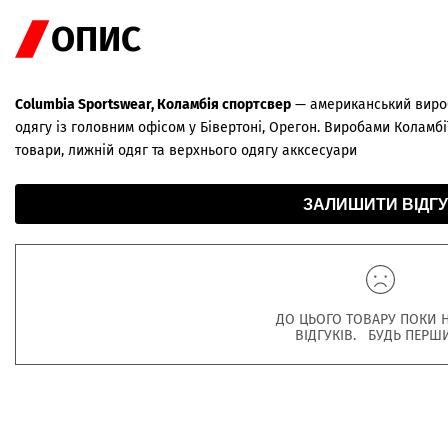
ОПИС
Columbia Sportswear, Коламбія спортсвер
— американський вироб
одягу із головним офісом у Бівертоні, Орегон. Виробами Коламбії
товари, лижній одяг та верхнього одягу акксесуари
ЗАЛИШИТИ ВІДГУ
ДО ЦЬОГО ТОВАРУ ПОКИ 
ВІДГУКІВ. БУДЬ ПЕРШ