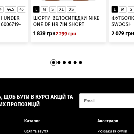
4
44.5
45
45.5
L
46
M
S
XL
XS
L
M
S
▲
І UNDER
ШОРТИ ВЕЛОСИПЕДКИ NIKE
ФУТБОЛК
-
ONE DF HR 7IN SHORT
DV9022-010
1 839
грн
2 079
гр
2 299
грн
 ЩОБ БУТИ В КУРСІ АКЦІЙ ТА
ИХ ПРОПОЗИЦІЙ
Каталог
Аксесуари
Одяг та взуття
Рюкзаки та сумки