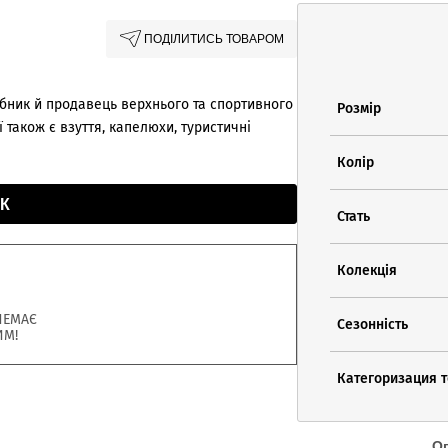
ПОДІЛИТИСЬ ТОВАРОМ
ник й продавець верхнього та спортивного
Розмір
 також є взуття, капелюхи, туристичні
Колір
К
Стать
Колекція
НЕМАЄ
Сезонність
ИМ!
Категоризация 
О