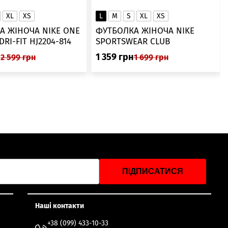
XL
XS
L
M
S
XL
XS
А ЖІНОЧА NIKE ONE
ФУТБОЛКА ЖІНОЧА NIKE
SWOOSH DRI-FIT HJ2204-814
SPORTSWEAR CLUB
ESSENTIALS DX7902-286
н
1 359
грн
2 599
грн
1 699
грн
ПІДПИСАТИСЯ
Наші контакти
+38 (099) 433-10-33