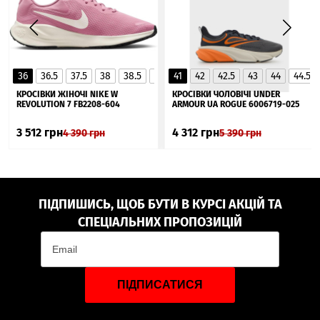
36
36.5
37.5
38
38.5
39
41
40
42
40.5
42.5
41
43
44
44.5
▲
КРОСІВКИ ЖІНОЧІ NIKE W
КРОСІВКИ ЧОЛОВІЧІ UNDER
REVOLUTION 7 FB2208-604
ARMOUR UA ROGUE 6006719-025
3 512
грн
4 312
грн
4 390
грн
5 390
грн
ПІДПИШИСЬ, ЩОБ БУТИ В КУРСІ АКЦІЙ ТА
СПЕЦІАЛЬНИХ ПРОПОЗИЦІЙ
ПІДПИСАТИСЯ