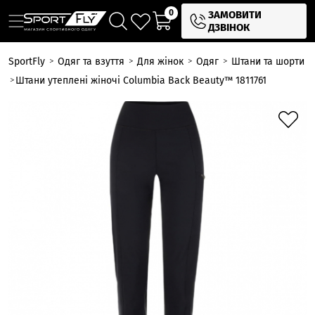
0
ЗАМОВИТИ
ДЗВІНОК
SportFly
Одяг та взуття
Для жінок
Одяг
Штани та шорти
Штани утеплені жіночі Columbia Back Beauty™ 1811761