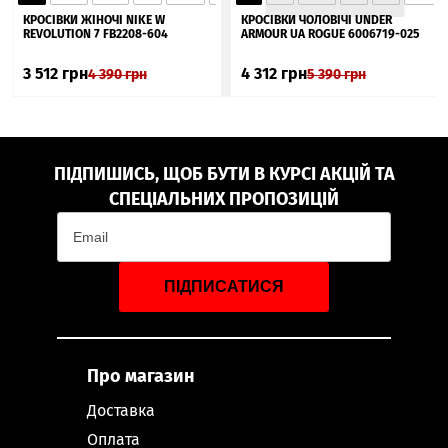
▲
КРОСІВКИ ЖІНОЧІ NIKE W
КРОСІВКИ ЧОЛОВІЧІ UNDER
REVOLUTION 7 FB2208-604
ARMOUR UA ROGUE 6006719-025
3 512
грн
4 312
грн
4 390
грн
5 390
грн
ПІДПИШИСЬ, ЩОБ БУТИ В КУРСІ АКЦІЙ ТА
СПЕЦІАЛЬНИХ ПРОПОЗИЦІЙ
ПІДПИСАТИСЯ
Про магазин
Доставка
Оплата