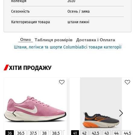
Колекція
2020
Сезонність
Осень / зима
Категоризация товара
штани лижні
Опис
Таблиця розмірів
Доставка і Оплата
Штани, легінси та шорти Columbia
Всі товари категорії
ХІТИ ПРОДАЖУ
36
36.5
37.5
38
38.5
39
41
40
42
40.5
42.5
41
43
44
44.5