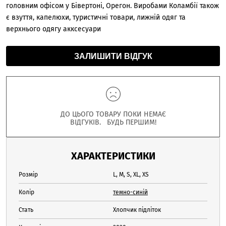
головним офісом у Бівертоні, Орегон. Виробами Коламбії також
є взуття, капелюхи, туристичні товари, лижній одяг та
верхнього одягу акксесуари
ЗАЛИШИТИ ВІДГУК
ДО ЦЬОГО ТОВАРУ ПОКИ НЕМАЄ
ВІДГУКІВ. БУДЬ ПЕРШИМ!
ХАРАКТЕРИСТИКИ
Розмір
L, M, S, XL, XS
Колір
темно-синій
Стать
Хлопчик підліток