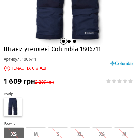
Штани утеплені Columbia 1806711
Артикул:
1806711
НЕМАЄ НА СКЛАДІ
1 609
грн
2 299
грн
Колір
Розмір
XS
M
S
XL
XS
M