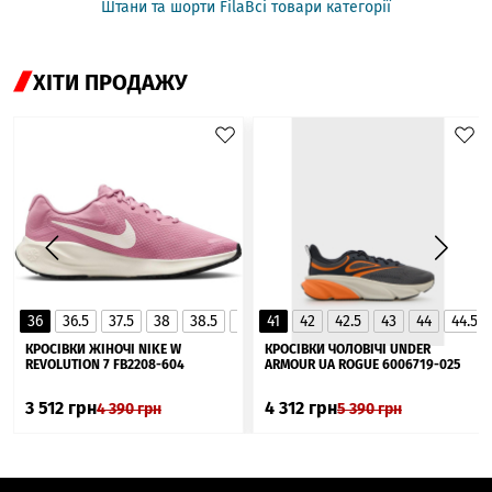
Штани та шорти Fila
Всі товари категорії
ХІТИ ПРОДАЖУ
36
36.5
37.5
38
38.5
39
41
40
42
40.5
42.5
41
43
44
44.5
▲
КРОСІВКИ ЖІНОЧІ NIKE W
КРОСІВКИ ЧОЛОВІЧІ UNDER
REVOLUTION 7 FB2208-604
ARMOUR UA ROGUE 6006719-025
3 512
грн
4 312
грн
4 390
грн
5 390
грн