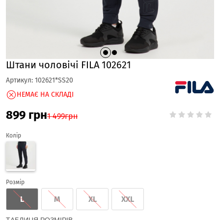
Штани чоловічі FILA 102621
Артикул:
102621*SS20
НЕМАЄ НА СКЛАДІ
899
грн
1 499
грн
Колір
Розмір
L
M
XL
XXL