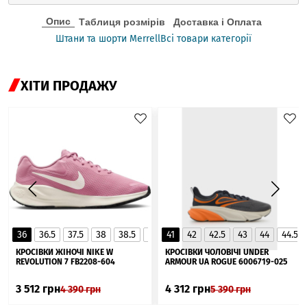
Опис
Таблиця розмірів
Доставка і Оплата
Штани та шорти Merrell
Всі товари категорії
ХІТИ ПРОДАЖУ
36
36.5
37.5
38
38.5
39
41
40
42
40.5
42.5
41
43
44
44.5
▲
КРОСІВКИ ЖІНОЧІ NIKE W
КРОСІВКИ ЧОЛОВІЧІ UNDER
REVOLUTION 7 FB2208-604
ARMOUR UA ROGUE 6006719-025
3 512
грн
4 312
грн
4 390
грн
5 390
грн