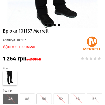
Брюки 101167 Merrell
Артикул:
101167
НЕМАЄ НА СКЛАДІ
1 264
грн
2 299
грн
Колір
Розмір
46
48
50
52
54
56