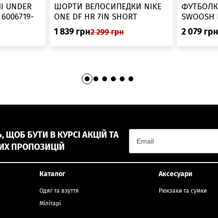
▲
І UNDER
ШОРТИ ВЕЛОСИПЕДКИ NIKE
ФУТБОЛК
-
ONE DF HR 7IN SHORT
DV9022-010
1 839
грн
2 079
гр
2 299
грн
 ЩОБ БУТИ В КУРСІ АКЦІЙ ТА
ИХ ПРОПОЗИЦІЙ
Каталог
Аксесуари
Одяг та взуття
Рюкзаки та сумки
Мілітарі