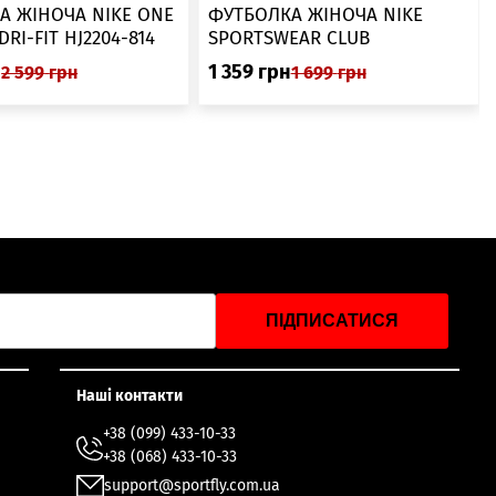
А ЖІНОЧА NIKE ONE
ФУТБОЛКА ЖІНОЧА NIKE
SWOOSH DRI-FIT HJ2204-814
SPORTSWEAR CLUB
ESSENTIALS DX7902-286
н
1 359
грн
2 599
грн
1 699
грн
ПІДПИСАТИСЯ
Наші контакти
+38 (099) 433-10-33
+38 (068) 433-10-33
support@sportfly.com.ua