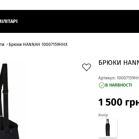
МІЛІТАРІ
ти
Брюки HANNAH 10007159HHX
БРЮКИ HANN
Артикул:
10007159H
В НАЯВНОСТІ
1 500
гр
Колір