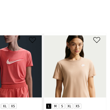
XL
XS
L
M
S
XL
XS