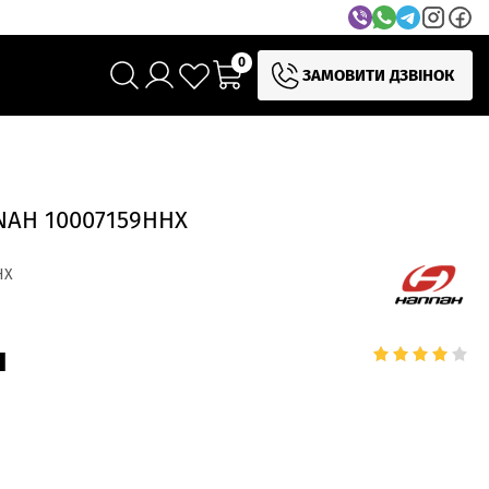
0
ЗАМОВИТИ ДЗВІНОК
AH 10007159HHX
HX
н