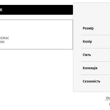
К
Розмір
НЕМАЄ
Колір
ИМ!
Стать
Колекція
Сезонність
О