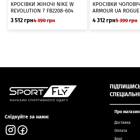
▲
КРОСІВКИ ЖІНОЧІ NIKE W
КРОСІВКИ ЧОЛОВІЧ
REVOLUTION 7 FB2208-604
ARMOUR UA ROGUE 6006719
025
3 512
грн
4 312
грн
4 390
грн
5 390
грн
ПІДПИШИСЬ,
СПЕЦІАЛЬН
Про магазин
Слідкуйте за нами:
Доставка
Оплата
Блог