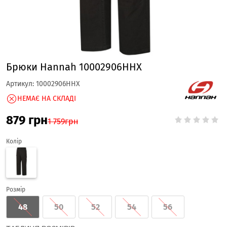
Брюки Hannah 10002906HHX
Артикул:
10002906HHX
НЕМАЄ НА СКЛАДІ
879
грн
1 759
грн
Колір
Розмір
48
50
52
54
56