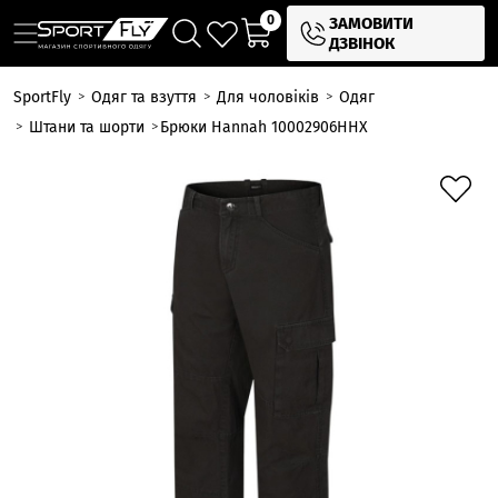
0
ЗАМОВИТИ
ДЗВІНОК
SportFly
Одяг та взуття
Для чоловіків
Одяг
Штани та шорти
Брюки Hannah 10002906HHX