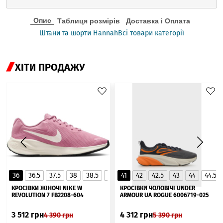
Опис
Таблиця розмірів
Доставка і Оплата
Штани та шорти Hannah
Всі товари категорії
ХІТИ ПРОДАЖУ
36
36.5
37.5
38
38.5
39
41
40
42
40.5
42.5
41
43
44
44.5
▲
КРОСІВКИ ЖІНОЧІ NIKE W
КРОСІВКИ ЧОЛОВІЧІ UNDER
REVOLUTION 7 FB2208-604
ARMOUR UA ROGUE 6006719-025
3 512
грн
4 312
грн
4 390
грн
5 390
грн