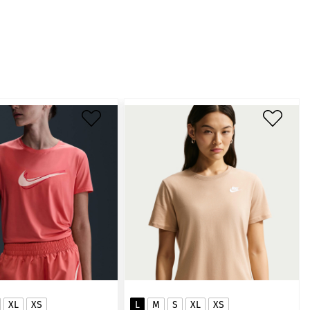
XL
XS
L
M
S
XL
XS