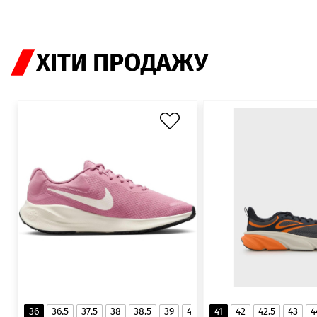
ХІТИ ПРОДАЖУ
36
36.5
37.5
38
38.5
39
40
40.5
41
42
41
42.5
43
4