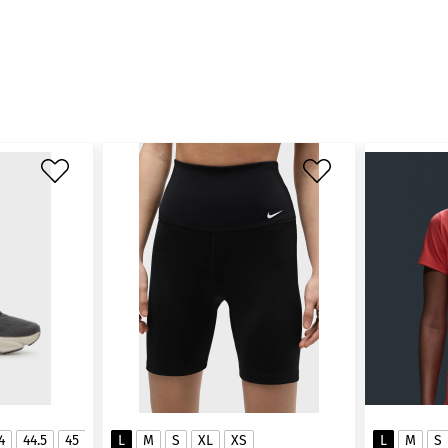
4
44.5
45
45.5
L
46
M
S
XL
XS
L
M
S