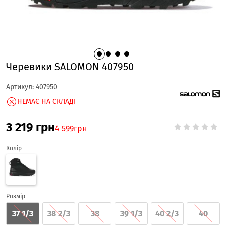
Черевики SALOMON 407950
Артикул:
407950
НЕМАЄ НА СКЛАДІ
3 219
грн
4 599
грн
Колір
Розмір
37 1/3
38 2/3
38
39 1/3
40 2/3
40