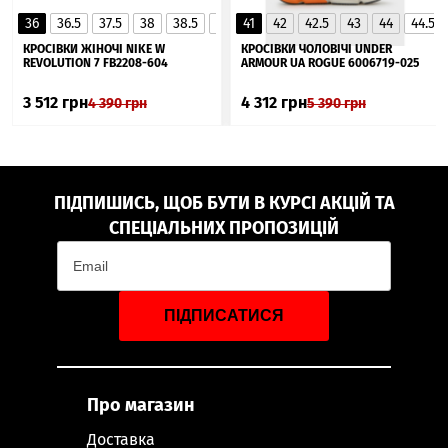
36
36.5
37.5
38
38.5
39
41
40
42
40.5
42.5
41
43
44
44.5
▲
КРОСІВКИ ЖІНОЧІ NIKE W
КРОСІВКИ ЧОЛОВІЧІ UNDER
REVOLUTION 7 FB2208-604
ARMOUR UA ROGUE 6006719-025
3 512
грн
4 312
грн
4 390
грн
5 390
грн
ПІДПИШИСЬ, ЩОБ БУТИ В КУРСІ АКЦІЙ ТА
СПЕЦІАЛЬНИХ ПРОПОЗИЦІЙ
ПІДПИСАТИСЯ
Про магазин
Доставка