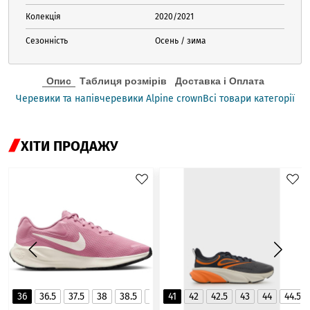
Колекція
2020/2021
Сезонність
Осень / зима
Опис
Таблиця розмірів
Доставка і Оплата
Черевики та напівчеревики Alpine crown
Всі товари категорії
ХІТИ ПРОДАЖУ
36
36.5
37.5
38
38.5
39
41
40
42
40.5
42.5
41
43
44
44.5