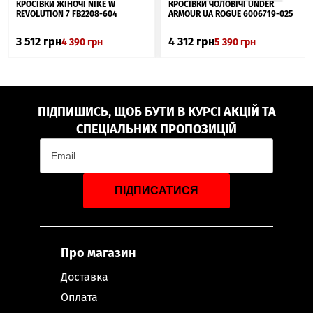
▲
КРОСІВКИ ЖІНОЧІ NIKE W
КРОСІВКИ ЧОЛОВІЧІ UNDER
REVOLUTION 7 FB2208-604
ARMOUR UA ROGUE 6006719-025
3 512
грн
4 312
грн
4 390
грн
5 390
грн
ПІДПИШИСЬ, ЩОБ БУТИ В КУРСІ АКЦІЙ ТА
СПЕЦІАЛЬНИХ ПРОПОЗИЦІЙ
ПІДПИСАТИСЯ
Про магазин
Доставка
Оплата